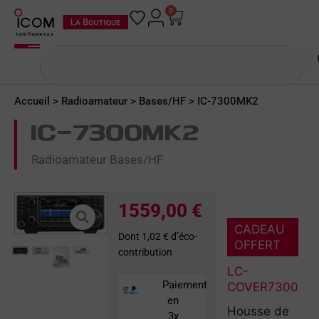
Aller
0
Panier
au
contenu
Rechercher
Accueil
>
Radioamateur
>
Bases/HF
> IC-7300MK2
IC-7300MK2
Radioamateur Bases/HF
1559,00
€
CADEAU
Dont 1,02 € d’éco-
OFFERT
contribution
LC-
Paiement
COVER7300
en
Housse de
3x