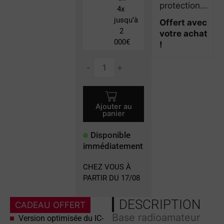
protection...
4x
jusqu’à
Offert avec
2
votre achat
000€
!
quantité
-
+
de
IC-
7300MK2
Ajouter au
panier
Disponible
immédiatement
CHEZ VOUS À
PARTIR DU 17/08
DESCRIPTION
CADEAU OFFERT
Base radioamateur
Version optimisée du IC-