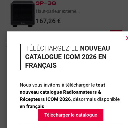
SP-38
Haut-parleur externe...
167,26
€
Disponible immédiatement
TÉLÉCHARGEZ LE
NOUVEAU
SP-41
CATALOGUE ICOM 2026 EN
Haut-parleur externe...
FRANÇAIS
201,50
€
Nous vous invitons à télécharger le
tout
Disponible immédiatement
nouveau catalogue Radioamateurs &
Récepteurs ICOM 2026
, désormais disponible
en français
!
SP-33
Télécharger le catalogue
Haut-parleur externe...
111,26
€