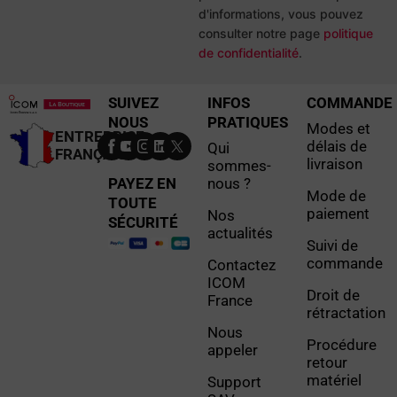
d'informations, vous pouvez
consulter notre page
politique
de confidentialité
.
SUIVEZ
INFOS
COMMANDE
NOUS
PRATIQUES
Modes et
ENTREPRISE
délais de
Qui
FRANÇAISE
livraison
sommes-
PAYEZ EN
nous ?
Mode de
TOUTE
paiement
Nos
SÉCURITÉ
actualités
Suivi de
commande
Contactez
ICOM
Droit de
France
rétractation
Nous
Procédure
appeler
retour
matériel
Support