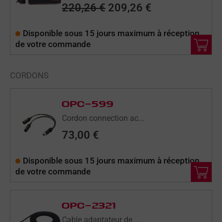
220,26
€
209,26
€
220,26 €.
209,26 €.
Disponible sous 15 jours maximum à réception
de votre commande
CORDONS
OPC-599
Cordon connection ac...
73,00
€
Disponible sous 15 jours maximum à réception
de votre commande
OPC-2321
Cable adaptateur de ...