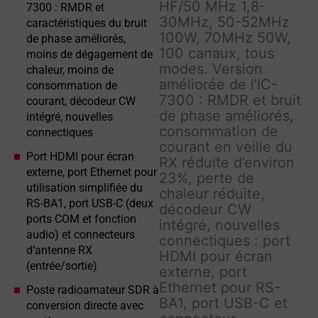
HF/50 MHz 1,8-
7300 : RMDR et
30MHz, 50-52MHz
caractéristiques du bruit
100W, 70MHz 50W,
de phase améliorés,
100 canaux, tous
moins de dégagement de
modes. Version
chaleur, moins de
améliorée de l’IC-
consommation de
7300 : RMDR et bruit
courant, décodeur CW
de phase améliorés,
intégré, nouvelles
consommation de
connectiques
courant en veille du
Port HDMI pour écran
RX réduite d’environ
externe, port Ethernet pour
23%, perte de
utilisation simplifiée du
chaleur réduite,
RS-BA1, port USB-C (deux
décodeur CW
ports COM et fonction
intégré, nouvelles
audio) et connecteurs
connectiques : port
d’antenne RX
HDMI pour écran
(entrée/sortie)
externe, port
Ethernet pour RS-
Poste radioamateur SDR à
BA1, port USB-C et
conversion directe avec