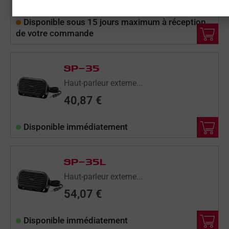
Disponible sous 15 jours maximum à réception
de votre commande
SP-35
Haut-parleur externe...
40,87
€
Disponible immédiatement
SP-35L
Haut-parleur externe...
54,07
€
Disponible immédiatement