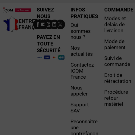
SUIVEZ
INFOS
COMMANDE
NOUS
PRATIQUES
Modes et
ENTREPRISE
délais de
Qui
FRANÇAISE
livraison
sommes-
PAYEZ EN
nous ?
Mode de
TOUTE
paiement
Nos
SÉCURITÉ
actualités
Suivi de
commande
Contactez
ICOM
Droit de
France
rétractation
Nous
Procédure
appeler
retour
matériel
Support
SAV
Reconnaître
une
contrefaçon