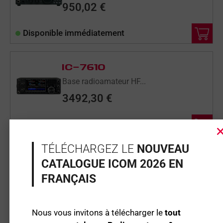
950,02
€
Disponible immédiatement
IC-7610
Base radioamateur HF...
3492,30
€
Disponible immédiatement
TÉLÉCHARGEZ LE
NOUVEAU
MOBILES
CATALOGUE ICOM 2026 EN
FRANÇAIS
IC-7100
Mobile radioamateur ...
Nous vous invitons à télécharger le
tout
1499,50
€