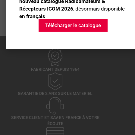
nouveau catalogue Radioamateurs &
Récepteurs ICOM 2026
, désormais disponible
Disponible immédiatement
en français
!
Télécharger le catalogue
FABRICANT DEPUIS 1964
GARANTIE DE 2 ANS SUR LE MATERIEL
SERVICE CLIENT ET SAV EN FRANCE À VOTRE
ÉCOUTE