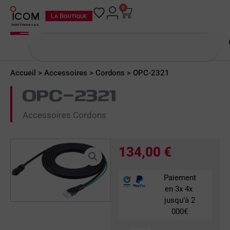
Aller
0
Panier
au
contenu
Rechercher
Accueil
>
Accessoires
>
Cordons
> OPC-2321
OPC-2321
Accessoires Cordons
134,00
€
Paiement
en 3x 4x
jusqu’à 2
000€