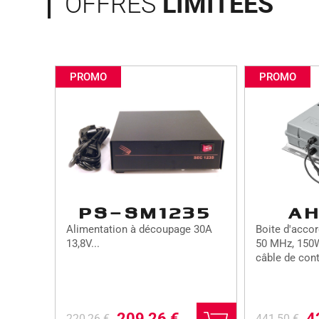
OFFRES
LIMITÉES
PROMO
PROMO
PS-SM1235
A
Alimentation à découpage 30A
Boite d'acco
13,8V...
50 MHz, 150W
câble de cont
L
L
L
L
209,26
€
4
220,26
€
441,50
€