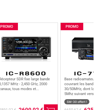
PROMO
PROMO
IC-R8600
IC-7760
Récepteur SDR fixe large bande
Base radioamateur HF/50
0,1357 MHz - 2,450 GHz, 2000
couvrant les bandes 1.8-
canaux, tous modes et...
30/50MHz, dont la bande d
5Mhz suivant version, tous..
SM-30 offert !
L
L
L
L
2600,02
€
6250,62
€
2891,02
€
6650,62
€