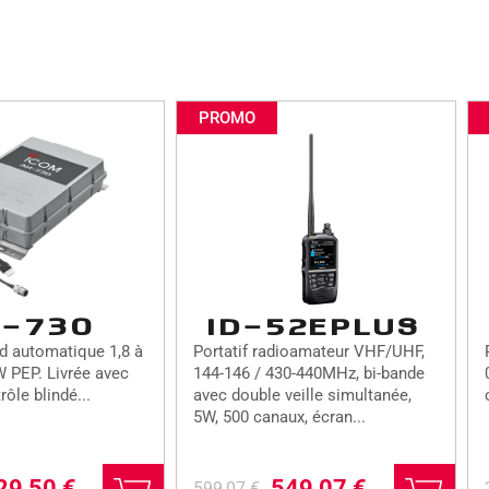
PROMO
H-730
ID-52EPLUS
rd automatique 1,8 à
Portatif radioamateur VHF/UHF,
 PEP. Livrée avec
144-146 / 430-440MHz, bi-bande
rôle blindé...
avec double veille simultanée,
5W, 500 canaux, écran...
L
L
29,50
€
549,07
€
599,07
€