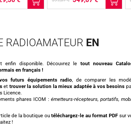
e
e
p
p
r
r
i
i
x
x
i
a
E RADIOAMATEUR
EN
n
c
i
t
t
u
i
e
t enfin disponible. Découvrez le
tout nouveau Catalo
a
l
rmais en français !
l
e
 vos futurs équipements radio
, de comparer les modè
é
s
s
et
trouver la solution la mieux adaptée à vos besoins
p
t
t
s Licence.
a
ements phares ICOM :
émetteurs-récepteurs, portatifs, mobi
i
:
t
5
4
rticle de la boutique ou
téléchargez-le au format PDF
sur v
:
9
itez !
5
,