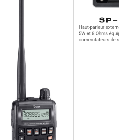
SP-41
Haut-parleur externe 4 filtres 
5W et 8 Ohms équipé de deu
commutateurs de sélection...