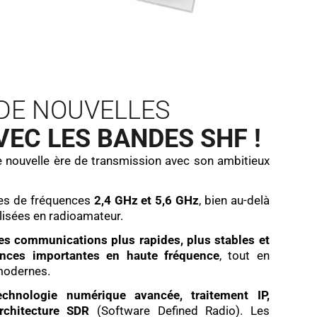
8
6
,
9
0
5
6
1
2
0
2
,
0
€
6
€
2
.
2
.
DE NOUVELLES
€
€
VEC LES BANDES SHF !
.
.
e nouvelle ère de transmission avec son ambitieux
es de fréquences
2,4 GHz et 5,6 GHz
, bien au-delà
ilisées en radioamateur.
s communications plus rapides, plus stables et
ances importantes en haute fréquence
, tout en
modernes.
echnologie numérique avancée, traitement IP,
rchitecture SDR
(Software Defined Radio). Les