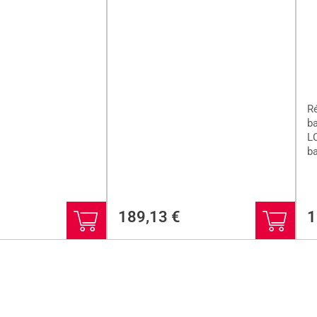
Ré
b
LC
ba
189,13
€
1