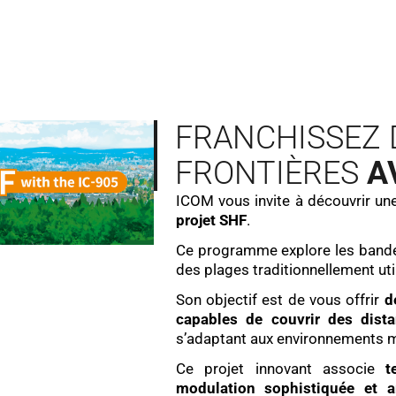
9
0
,
9
7
,
0
€
,
7
.
€
FRANCHISSEZ 
.
FRONTIÈRES
A
ICOM vous invite à découvrir un
projet SHF
.
Ce programme explore les band
des plages traditionnellement ut
Son objectif est de vous offrir
de
capables de couvrir des dist
s’adaptant aux environnements 
Ce projet innovant associe
t
modulation sophistiquée et a