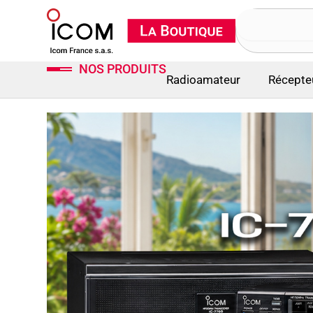
Aller
Rechercher
au
contenu
NOS PRODUITS
Radioamateur
Récepte