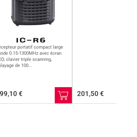
IC-R6
cepteur portatif compact large
ande 0.15-1300MHz avec écran
D, clavier triple scanning,
layage de 100...
99,10
€
201,50
€