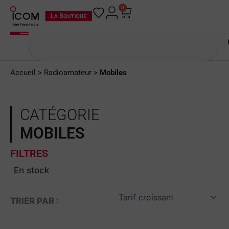
Aller
0
Panier
au
contenu
Rechercher
Accueil
>
Radioamateur
>
Mobiles
CATÉGORIE
MOBILES
FILTRES
En stock
TRIER PAR :