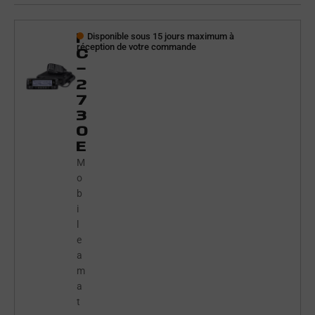
I
Disponible sous 15 jours maximum à
réception de votre commande
C
-
2
7
3
0
E
M
o
b
i
l
e
a
m
a
t