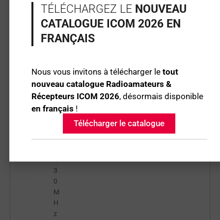
TÉLÉCHARGEZ LE
NOUVEAU
t
e
CATALOGUE ICOM 2026 EN
u
FRANÇAIS
r
H
F
Nous vous invitons à télécharger le
tout
/
nouveau catalogue Radioamateurs &
5
0
Récepteurs ICOM 2026
, désormais disponible
/
en français
!
1
Télécharger le catalogue
4
4
/
4
3
0
M
H
z