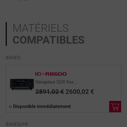
MATÉRIELS
COMPATIBLES
BASES
LE
LE
PRIX
PRIX
IC-R8600
INITIAL
ACTUEL
Récepteur SDR fixe ...
ÉTAIT :
EST :
2891,02
€
2600,02
€
2891,02 €.
2600,02 €.
Disponible immédiatement
BASES/HF