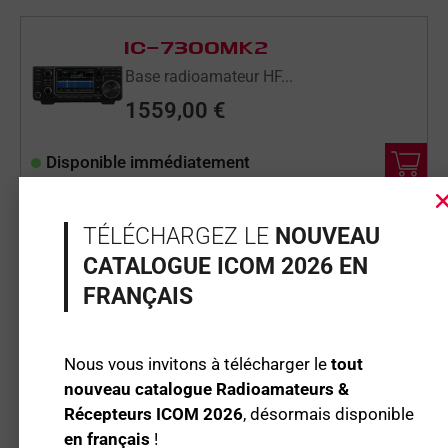
IC-7300MK2
Base radioamateur HF...
1559,00
€
Disponible immédiatement
IC-9700
TÉLÉCHARGEZ LE
NOUVEAU
Base radioamateur nu...
CATALOGUE ICOM 2026 EN
1850,02
€
FRANÇAIS
Disponible sous 15 jours maximum à réception
Nous vous invitons à télécharger le
tout
de votre commande
nouveau catalogue Radioamateurs &
Récepteurs ICOM 2026
, désormais disponible
en français
!