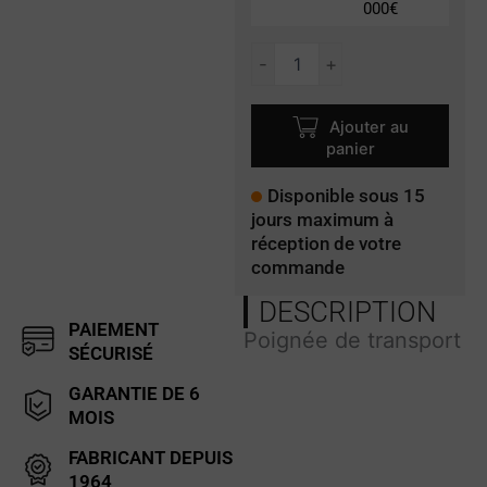
000€
quantité
-
+
de
MB-
123
Ajouter au
panier
Disponible sous 15
jours maximum à
réception de votre
commande
DESCRIPTION
PAIEMENT
Poignée de transport
SÉCURISÉ
GARANTIE DE 6
MOIS
FABRICANT DEPUIS
1964