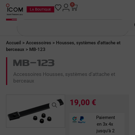
Aller
0
Panier
au
contenu
Rechercher
Accueil
>
Accessoires
>
Housses, systèmes d'attache et
berceaux
> MB-123
MB-123
Accessoires Housses, systèmes d'attache et
berceaux
19,00
€
Paiement
en 3x 4x
jusqu’à 2