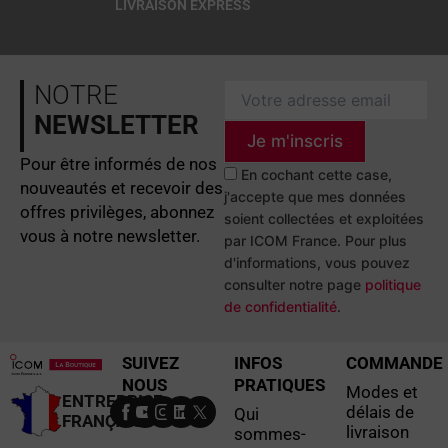
LIVRAISON EXPRESS
NOTRE
NEWSLETTER
Je m'inscris
Pour être informés de nos
En cochant cette case,
nouveautés et recevoir des
j'accepte que mes données
offres privilèges, abonnez
soient collectées et exploitées
vous à notre newsletter.
par ICOM France. Pour plus
d'informations, vous pouvez
consulter notre page
politique
de confidentialité
.
SUIVEZ
INFOS
COMMANDE
NOUS
PRATIQUES
Modes et
ENTREPRISE
délais de
Qui
FRANÇAISE
livraison
sommes-