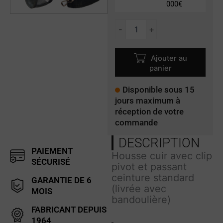
000€
quantité
-
+
de
LC-
ERF1000PIVO
Ajouter au
panier
Disponible sous 15
jours maximum à
réception de votre
commande
DESCRIPTION
PAIEMENT
Housse cuir avec clip
SÉCURISÉ
pivot et passant
ceinture standard
GARANTIE DE 6
(livrée avec
MOIS
bandoulière)
FABRICANT DEPUIS
1964