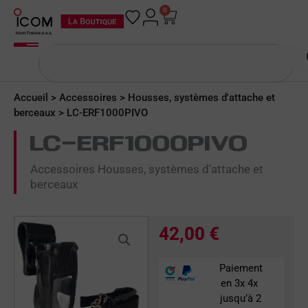
Aller
0
Panier
au
contenu
Rechercher
Accueil
>
Accessoires
>
Housses, systèmes d'attache et
berceaux
> LC-ERF1000PIVO
LC-ERF1000PIVO
Accessoires Housses, systèmes d'attache et
berceaux
42,00
€
Paiement
en 3x 4x
jusqu’à 2