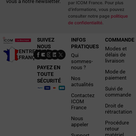
vous à notre newsletter.
par ICOM France. Pour plus
d'informations, vous pouvez
consulter notre page
politique
de confidentialité
.
SUIVEZ
INFOS
COMMANDE
NOUS
PRATIQUES
Modes et
ENTREPRISE
délais de
Qui
FRANÇAISE
livraison
sommes-
PAYEZ EN
nous ?
Mode de
TOUTE
paiement
Nos
SÉCURITÉ
actualités
Suivi de
commande
Contactez
ICOM
Droit de
France
rétractation
Nous
Procédure
appeler
retour
matériel
Support