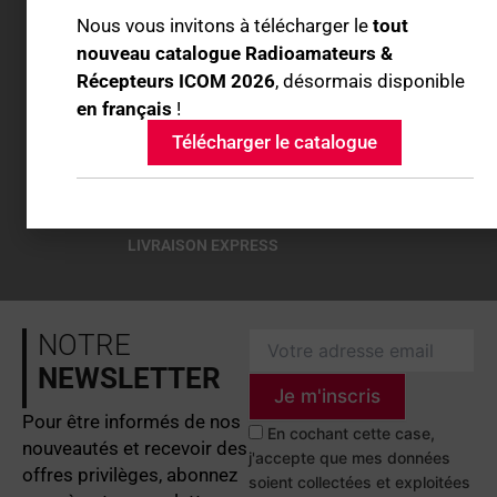
Nous vous invitons à télécharger le
tout
SERVICE CLIENT ET SAV EN FRANCE À VOTRE
nouveau catalogue Radioamateurs &
ÉCOUTE
Récepteurs ICOM 2026
, désormais disponible
en français
!
Télécharger le catalogue
PAIEMENT SÉCURISÉ PAR PROTOCOLE SSL
LIVRAISON EXPRESS
NOTRE
NEWSLETTER
Je m'inscris
Pour être informés de nos
En cochant cette case,
nouveautés et recevoir des
j'accepte que mes données
offres privilèges, abonnez
soient collectées et exploitées