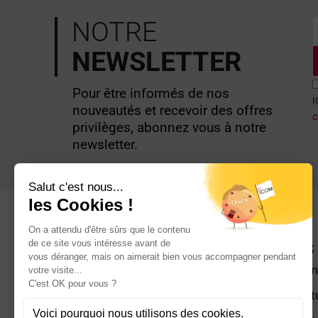
NOTRE
NEWSLETTER
Pour être informés de nos
I
nouveautés et recevoir des offres
c
privilèges, abonnez vous à notre
newsletter.
INFOS
Qui som
Nos actu
ENTREPRISE