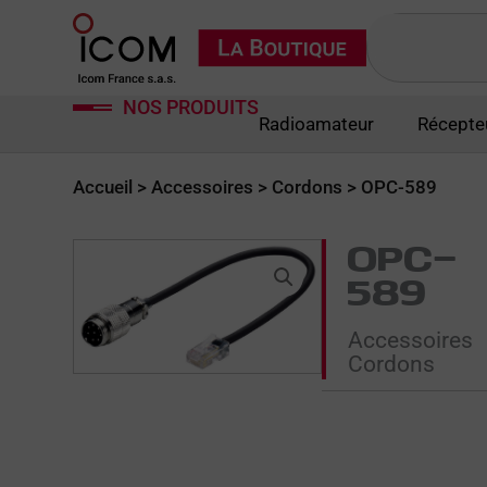
Aller
Rechercher
au
contenu
NOS PRODUITS
Radioamateur
Récepte
Accueil
>
Accessoires
>
Cordons
> OPC-589
OPC-
589
Accessoires
Cordons