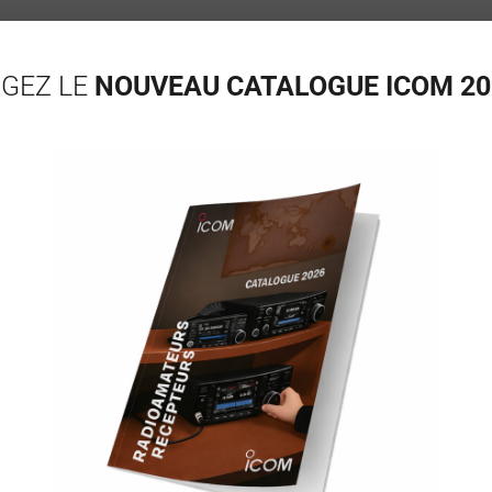
GEZ LE
NOUVEAU CATALOGUE ICOM 20
IC-2730E NOIR
IC-7100
Mobile amateur bi-ba...
Mobile radioama
339,26
€
1499,50
€
nible immédiatement
Disponible immédiateme