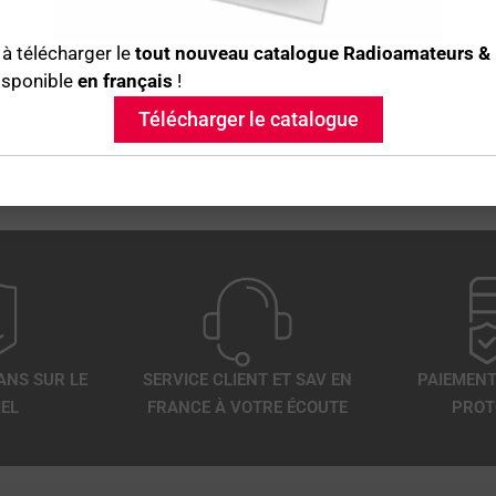
à télécharger le
tout nouveau catalogue Radioamateurs &
isponible
en français
!
Télécharger le catalogue
ANS SUR LE
SERVICE CLIENT ET SAV EN
PAIEMENT
EL
FRANCE À VOTRE ÉCOUTE
PROT