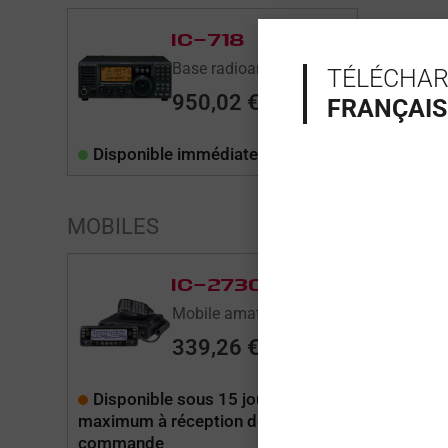
IC-718
Base radioamateur HF...
TÉLÉCHAR
950,02
€
FRANÇAIS
Disponible immédiatement
MOBILES
IC-2730E
Mobile amateur bi-ba...
339,26
€
Disponible sous 15 jours
Dispo
maximum à réception de votre
commande