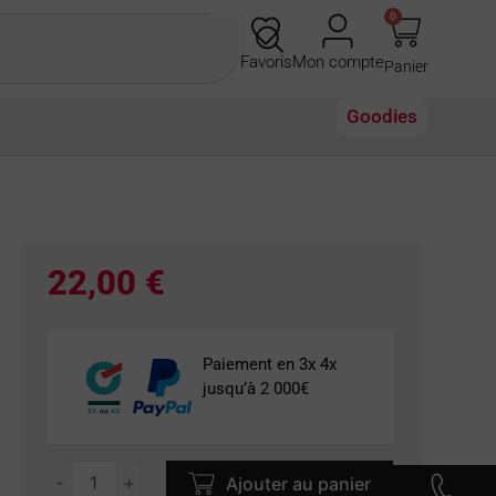
0
Panier
Favoris
Mon compte
Goodies
22,00
€
Paiement en 3x 4x
jusqu’à 2 000€
quantité
-
+
Ajouter au panier
de