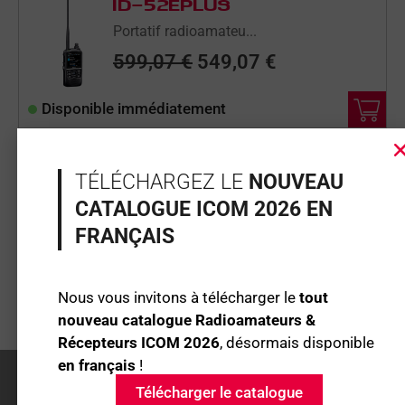
PRIX
PRIX
ID-52EPLUS
INITIAL
ACTUEL
Portatif radioamateu...
ÉTAIT :
EST :
599,07
€
549,07
€
599,07 €.
549,07 €.
Disponible immédiatement
IC-F29SDR
TÉLÉCHARGEZ LE
NOUVEAU
Portatif sans licenc...
CATALOGUE ICOM 2026 EN
389,07
€
FRANÇAIS
Disponible immédiatement
Nous vous invitons à télécharger le
tout
nouveau catalogue Radioamateurs &
Récepteurs ICOM 2026
, désormais disponible
en français
!
Télécharger le catalogue