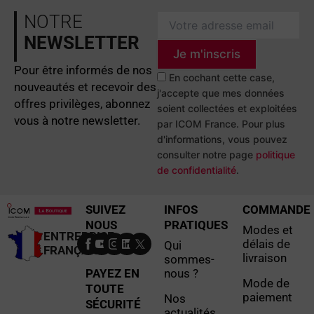
NOTRE
NEWSLETTER
Je m'inscris
Pour être informés de nos
En cochant cette case,
nouveautés et recevoir des
j'accepte que mes données
offres privilèges, abonnez
soient collectées et exploitées
vous à notre newsletter.
par ICOM France. Pour plus
d'informations, vous pouvez
consulter notre page
politique
de confidentialité
.
SUIVEZ
INFOS
COMMANDE
NOUS
PRATIQUES
Modes et
ENTREPRISE
délais de
Qui
FRANÇAISE
livraison
sommes-
PAYEZ EN
nous ?
Mode de
TOUTE
paiement
Nos
SÉCURITÉ
actualités