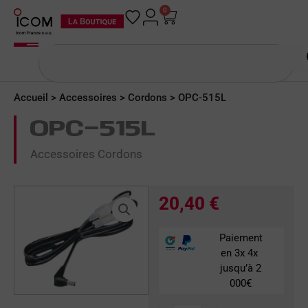
Aller
0
Panier
au
contenu
Rechercher
Accueil
>
Accessoires
>
Cordons
> OPC-515L
OPC-515L
Accessoires Cordons
20,40
€
Paiement
en 3x 4x
jusqu’à 2
000€