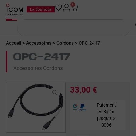
Aller
0
Panier
au
contenu
Rechercher
Accueil
>
Accessoires
>
Cordons
> OPC-2417
OPC-2417
Accessoires Cordons
33,00
€
Paiement
en 3x 4x
jusqu’à 2
000€