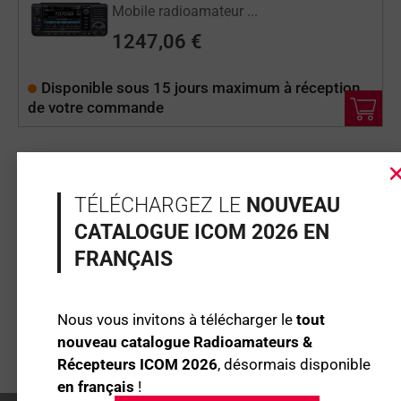
Mobile radioamateur ...
1247,06
€
Disponible sous 15 jours maximum à réception
de votre commande
PORTATIFS
LE
LE
TÉLÉCHARGEZ LE
NOUVEAU
PRIX
PRIX
ID-52EPLUS
CATALOGUE ICOM 2026 EN
INITIAL
ACTUEL
Portatif radioamateu...
ÉTAIT :
EST :
FRANÇAIS
599,07
€
549,07
€
599,07 €.
549,07 €.
Disponible immédiatement
Nous vous invitons à télécharger le
tout
nouveau catalogue Radioamateurs &
Récepteurs ICOM 2026
, désormais disponible
en français
!