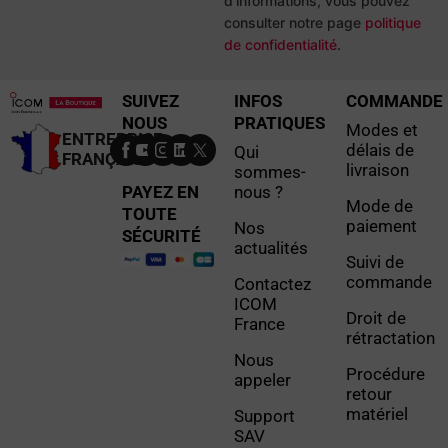
d'informations, vous pouvez
consulter notre page
politique
de confidentialité
.
SUIVEZ
INFOS
COMMANDE
NOUS
PRATIQUES
Modes et
ENTREPRISE
délais de
Qui
FRANÇAISE
livraison
sommes-
PAYEZ EN
nous ?
Mode de
TOUTE
paiement
Nos
SÉCURITÉ
actualités
Suivi de
commande
Contactez
ICOM
Droit de
France
rétractation
Nous
Procédure
appeler
retour
matériel
Support
SAV