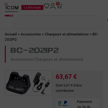
Aller
0
Panier
au
contenu
Rechercher
Accueil
>
Accessoires
>
Chargeurs et alimentations
> BC-
202IP2
BC-202IP2
Accessoires Chargeurs et alimentations
63,67
€
Dont 0,07 € d’éco-
contribution
Paiement
en 3x 4x