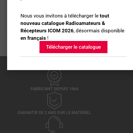
INITIAL
ACTUEL
Portatif radioamateu...
ÉTAIT :
EST :
599,07
€
549,07
€
Nous vous invitons à télécharger le
tout
599,07 €.
549,07 €.
nouveau catalogue Radioamateurs &
Récepteurs ICOM 2026
, désormais disponible
Disponible immédiatement
en français
!
Télécharger le catalogue
FABRICANT DEPUIS 1964
GARANTIE DE 2 ANS SUR LE MATERIEL