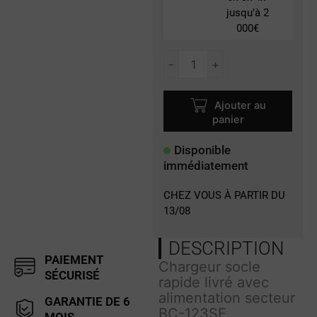
jusqu’à 2
000€
quantité
-
+
de
BC-
202IP2
Ajouter au
panier
Disponible
immédiatement
CHEZ VOUS À PARTIR DU
13/08
DESCRIPTION
PAIEMENT
Chargeur socle
SÉCURISÉ
rapide livré avec
alimentation secteur
GARANTIE DE 6
BC-123SE
MOIS