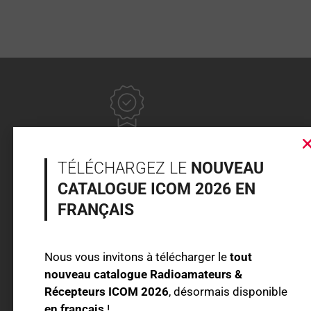
FABRICANT DEPUIS 1964
TÉLÉCHARGEZ LE
NOUVEAU
CATALOGUE ICOM 2026 EN
GARANTIE DE 2 ANS SUR LE MATERIEL
FRANÇAIS
SERVICE CLIENT ET SAV EN FRANCE À VOTRE
Nous vous invitons à télécharger le
tout
ÉCOUTE
nouveau catalogue Radioamateurs &
Récepteurs ICOM 2026
, désormais disponible
en français
!